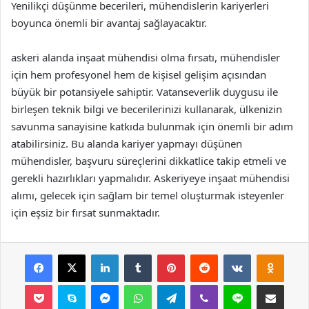
Yenilikçi düşünme becerileri, mühendislerin kariyerleri
boyunca önemli bir avantaj sağlayacaktır.
askeri alanda inşaat mühendisi olma fırsatı, mühendisler
için hem profesyonel hem de kişisel gelişim açısından
büyük bir potansiyele sahiptir. Vatanseverlik duygusu ile
birleşen teknik bilgi ve becerilerinizi kullanarak, ülkenizin
savunma sanayisine katkıda bulunmak için önemli bir adım
atabilirsiniz. Bu alanda kariyer yapmayı düşünen
mühendisler, başvuru süreçlerini dikkatlice takip etmeli ve
gerekli hazırlıkları yapmalıdır. Askeriyeye inşaat mühendisi
alımı, gelecek için sağlam bir temel oluşturmak isteyenler
için eşsiz bir fırsat sunmaktadır.
Facebook
X
LinkedIn
Tumblr
Pinterest
Reddit
VKontakte
Odnok
Pocket
Skype
Messenger
WhatsApp
Telegram
Viber
Line
E-Posta ile payla