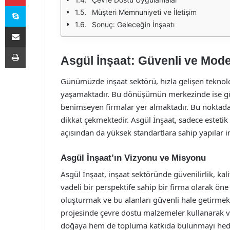
Skype
Müşteri Memnuniyeti ve İletişim
Sonuç: Geleceğin İnşaatı
E-Posta ile paylaş
Yazdır
Asgül İnşaat: Güvenli ve Mode
Günümüzde inşaat sektörü, hızla gelişen teknolo
yaşamaktadır. Bu dönüşümün merkezinde ise gü
benimseyen firmalar yer almaktadır. Bu noktad
dikkat çekmektedir. Asgül İnşaat, sadece estetik
açısından da yüksek standartlara sahip yapılar 
Asgül İnşaat’ın Vizyonu ve Misyonu
Asgül İnşaat, inşaat sektöründe güvenilirlik, k
vadeli bir perspektife sahip bir firma olarak ön
oluşturmak ve bu alanları güvenli hale getirmek
projesinde çevre dostu malzemeler kullanarak v
doğaya hem de topluma katkıda bulunmayı hede