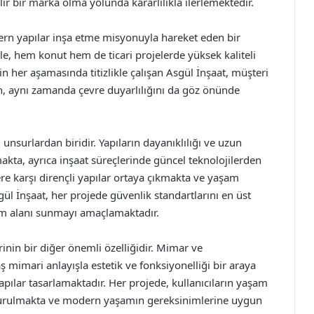
ir bir marka olma yolunda kararlılıkla ilerlemektedir.
ern yapılar inşa etme misyonuyla hareket eden bir
ile, hem konut hem de ticari projelerde yüksek kaliteli
n her aşamasında titizlikle çalışan Asgül İnşaat, müşteri
n, aynı zamanda çevre duyarlılığını da göz önünde
unsurlardan biridir. Yapıların dayanıklılığı ve uzun
akta, ayrıca inşaat süreçlerinde güncel teknolojilerden
ere karşı dirençli yapılar ortaya çıkmakta ve yaşam
sgül İnşaat, her projede güvenlik standartlarını en üst
am alanı sunmayı amaçlamaktadır.
inin bir diğer önemli özelliğidir. Mimar ve
mimari anlayışla estetik ve fonksiyonelliği bir araya
 yapılar tasarlamaktadır. Her projede, kullanıcıların yaşam
ndurulmakta ve modern yaşamın gereksinimlerine uygun