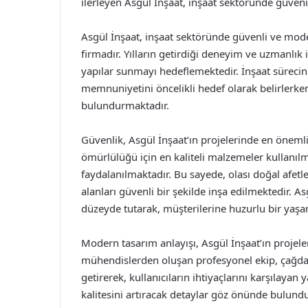
ilerleyen Asgül İnşaat, inşaat sektöründe güvenil
Asgül İnşaat, inşaat sektöründe güvenli ve mod
firmadır. Yılların getirdiği deneyim ve uzmanlık 
yapılar sunmayı hedeflemektedir. İnşaat sürecini
memnuniyetini öncelikli hedef olarak belirlerke
bulundurmaktadır.
Güvenlik, Asgül İnşaat’ın projelerinde en önemli 
ömürlülüğü için en kaliteli malzemeler kullanılm
faydalanılmaktadır. Bu sayede, olası doğal afetl
alanları güvenli bir şekilde inşa edilmektedir. A
düzeyde tutarak, müşterilerine huzurlu bir yaş
Modern tasarım anlayışı, Asgül İnşaat’ın projeler
mühendislerden oluşan profesyonel ekip, çağdaş 
getirerek, kullanıcıların ihtiyaçlarını karşılayan
kalitesini artıracak detaylar göz önünde bulu