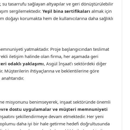
r, su tasarrufu sağlayan altyapılar ve geri dönüştürülebilir
aşım sergilemektedir.
Yeşil bina sertifikaları
almak için
em doğayı korumakta hem de kullanıcılarına daha sağlıklı
memnuniyeti yatmaktadır. Proje başlangıcından teslimat
rekli iletişim halinde olan firma, her aşamada geri
eri odaklı yaklaşımı
, Asgül İnşaat’ı sektördeki diğer
r. Müşterilerin ihtiyaçlarına ve beklentilerine göre
n anahtarıdır.
etme misyonunu benimseyerek, inşaat sektöründe önemli
 çevre dostu uygulamalar ve müşteri memnuniyeti
 inşaatını şekillendirmeye devam etmektedir. Her yeni
 toplumu daha iyi bir hale getirme hedefi doğrultusunda