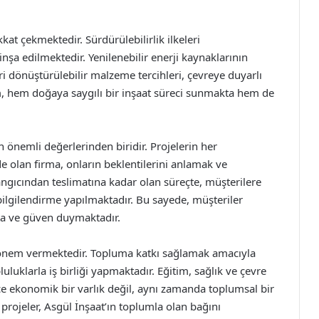
at çekmektedir. Sürdürülebilirlik ilkeleri
inşa edilmektedir. Yenilenebilir enerji kaynaklarının
ri dönüştürülebilir malzeme tercihleri, çevreye duyarlı
m, hem doğaya saygılı bir inşaat süreci sunmakta hem de
n önemli değerlerinden biridir. Projelerin her
de olan firma, onların beklentilerini anlamak ve
angıcından teslimatına kadar olan süreçte, müşterilere
bilgilendirme yapılmaktadır. Bu sayede, müşteriler
kta ve güven duymaktadır.
e önem vermektedir. Topluma katkı sağlamak amacıyla
luluklarla iş birliği yapmaktadır. Eğitim, sağlık ve çevre
ce ekonomik bir varlık değil, aynı zamanda toplumsal bir
projeler, Asgül İnşaat’ın toplumla olan bağını