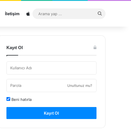
Sitemap
Arama
İletişim
yap
...
Kayıt Ol
Unuttunuz mu?
Beni hatırla
Kayıt Ol