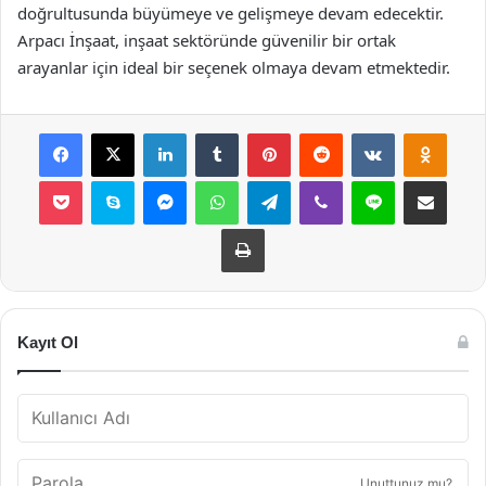
doğrultusunda büyümeye ve gelişmeye devam edecektir.
Arpacı İnşaat, inşaat sektöründe güvenilir bir ortak
arayanlar için ideal bir seçenek olmaya devam etmektedir.
Facebook
X
LinkedIn
Tumblr
Pinterest
Reddit
VKontakte
Odnok
Pocket
Skype
Messenger
WhatsApp
Telegram
Viber
Line
E-Posta ile payla
Yazdır
Kayıt Ol
Unuttunuz mu?