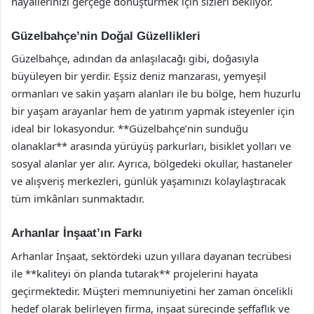
hayallerinizi gerçeğe dönüştürmek için sizleri bekliyor.
Güzelbahçe’nin Doğal Güzellikleri
Güzelbahçe, adından da anlaşılacağı gibi, doğasıyla
büyüleyen bir yerdir. Eşsiz deniz manzarası, yemyeşil
ormanları ve sakin yaşam alanları ile bu bölge, hem huzurlu
bir yaşam arayanlar hem de yatırım yapmak isteyenler için
ideal bir lokasyondur. **Güzelbahçe’nin sunduğu
olanaklar** arasında yürüyüş parkurları, bisiklet yolları ve
sosyal alanlar yer alır. Ayrıca, bölgedeki okullar, hastaneler
ve alışveriş merkezleri, günlük yaşamınızı kolaylaştıracak
tüm imkânları sunmaktadır.
Arhanlar İnşaat’ın Farkı
Arhanlar İnşaat, sektördeki uzun yıllara dayanan tecrübesi
ile **kaliteyi ön planda tutarak** projelerini hayata
geçirmektedir. Müşteri memnuniyetini her zaman öncelikli
hedef olarak belirleyen firma, inşaat sürecinde şeffaflık ve