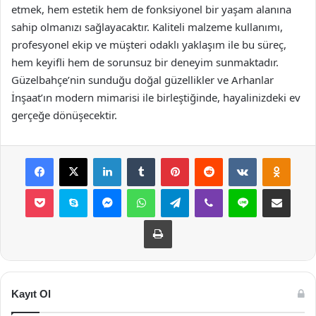
etmek, hem estetik hem de fonksiyonel bir yaşam alanına
sahip olmanızı sağlayacaktır. Kaliteli malzeme kullanımı,
profesyonel ekip ve müşteri odaklı yaklaşım ile bu süreç,
hem keyifli hem de sorunsuz bir deneyim sunmaktadır.
Güzelbahçe’nin sunduğu doğal güzellikler ve Arhanlar
İnşaat’ın modern mimarisi ile birleştiğinde, hayalinizdeki ev
gerçeğe dönüşecektir.
Facebook
X
LinkedIn
Tumblr
Pinterest
Reddit
VKontakte
Odnok
Pocket
Skype
Messenger
WhatsApp
Telegram
Viber
Line
E-Posta ile payla
Yazdır
Kayıt Ol