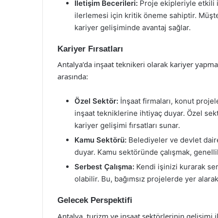
İletişim Becerileri:
Proje ekipleriyle etkili
ilerlemesi için kritik öneme sahiptir. Müşte
kariyer gelişiminde avantaj sağlar.
Kariyer Fırsatları
Antalya’da inşaat teknikeri olarak kariyer yapmak
arasında:
Özel Sektör:
İnşaat firmaları, konut projele
inşaat tekniklerine ihtiyaç duyar. Özel se
kariyer gelişimi fırsatları sunar.
Kamu Sektörü:
Belediyeler ve devlet dairel
duyar. Kamu sektöründe çalışmak, genellikl
Serbest Çalışma:
Kendi işinizi kurarak se
olabilir. Bu, bağımsız projelerde yer alar
Gelecek Perspektifi
Antalya, turizm ve inşaat sektörlerinin gelişimi 