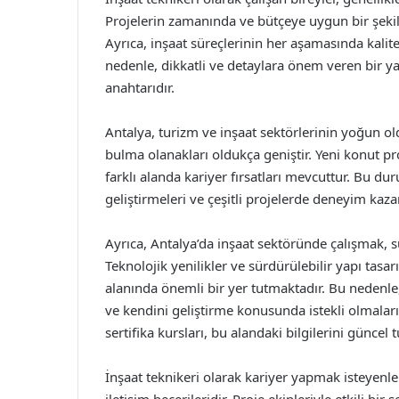
Projelerin zamanında ve bütçeye uygun bir şekil
Ayrıca, inşaat süreçlerinin her aşamasında kali
nedenle, dikkatli ve detaylara önem veren bir y
anahtarıdır.
Antalya, turizm ve inşaat sektörlerinin yoğun old
bulma olanakları oldukça geniştir. Yeni konut proj
farklı alanda kariyer fırsatları mevcuttur. Bu dur
geliştirmeleri ve çeşitli projelerde deneyim kaza
Ayrıca, Antalya’da inşaat sektöründe çalışmak, s
Teknolojik yenilikler ve sürdürülebilir yapı tasar
alanında önemli bir yer tutmaktadır. Bu nedenle, 
ve kendini geliştirme konusunda istekli olmalar
sertifika kursları, bu alandaki bilgilerini güncel t
İnşaat teknikeri olarak kariyer yapmak isteyenle
iletişim becerileridir. Proje ekipleriyle etkili bi