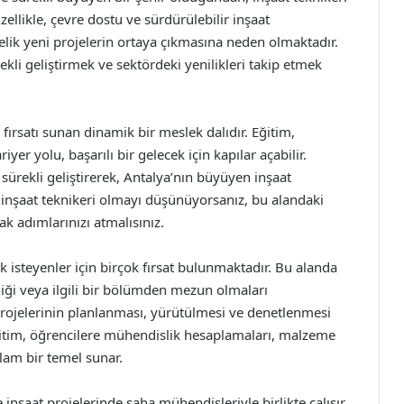
zellikle, çevre dostu ve sürdürülebilir inşaat
elik yeni projelerin ortaya çıkmasına neden olmaktadır.
ekli geliştirmek ve sektördeki yenilikleri takip etmek
 fırsatı sunan dinamik bir meslek dalıdır. Eğitim,
yer yolu, başarılı bir gelecek için kapılar açabilir.
sürekli geliştirerek, Antalya’nın büyüyen inşaat
r inşaat teknikeri olmayı düşünüyorsanız, bu alandaki
rak adımlarınızı atmalısınız.
k isteyenler için birçok fırsat bulunmaktadır. Bu alanda
liği veya ilgili bir bölümden mezun olmaları
projelerinin planlanması, yürütülmesi ve denetlenmesi
ğitim, öğrencilere mühendislik hesaplamaları, malzeme
ğlam bir temel sunar.
e inşaat projelerinde saha mühendisleriyle birlikte çalışır.