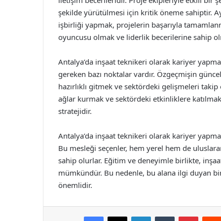
şekilde yürütülmesi için kritik öneme sahiptir. 
işbirliği yapmak, projelerin başarıyla tamamlan
oyuncusu olmak ve liderlik becerilerine sahip olm
Antalya’da inşaat teknikeri olarak kariyer yapma
gereken bazı noktalar vardır. Özgeçmişin güncel 
hazırlıklı gitmek ve sektördeki gelişmeleri takip
ağlar kurmak ve sektördeki etkinliklere katılmak,
stratejidir.
Antalya’da inşaat teknikeri olarak kariyer yapmak
Bu mesleği seçenler, hem yerel hem de uluslarara
sahip olurlar. Eğitim ve deneyimle birlikte, inşaa
mümkündür. Bu nedenle, bu alana ilgi duyan bire
önemlidir.
Facebook
X
LinkedIn
Tumblr
Pintere