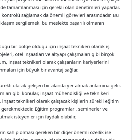
de tamamlanması için gerekli olan denetimleri yaparlar.
te kontrolü sağlamak da önemli görevleri arasındadır. Bu
aklaşım sergilemek, bu meslekte başarılı olmanın
uğu bir bölge olduğu için inşaat teknikeri olarak iş
eleri, otel inşaatları ve altyapı çalışmaları gibi birçok
um, inşaat teknikeri olarak çalışanların kariyerlerini
nmaları için büyük bir avantaj sağlar.
ürekli olarak gelişen bir alanda yer almak anlamına gelir.
ımları gibi konular, inşaat mühendisliği ve teknikeri
inşaat teknikeri olarak çalışacak kişilerin sürekli eğitim
ı gerekmektedir. Eğitim programları, seminerler ve
utmak isteyenler için faydalı olabilir.
rin sahip olması gereken bir diğer önemli özellik ise
r şekilde iletişim kurmak, işlerin zamanında ve doğru bir