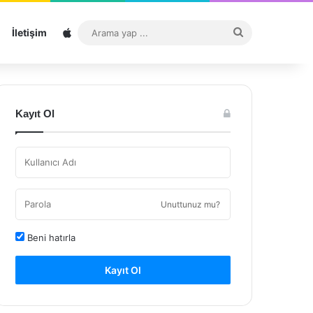
Sitemap
Arama
İletişim
yap
...
Kayıt Ol
Unuttunuz mu?
Beni hatırla
Kayıt Ol