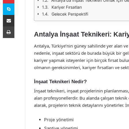
Antalya'da İnşaat Teknikeri Olmak İçin G
Skype
Kariyer Fırsatları
Gelecek Perspektifi
E-Posta ile paylaş
Yazdır
Antalya İnşaat Teknikeri: Kari
Antalya, Türkiye’nin güney sahilinde yer alan ve
nedenle, inşaat sektörü de burada büyük bir geli
kariyer yapmak isteyenler için birçok fırsat bul
olmanın gereksinimleri, kariyer fırsatları ve sekt
İnşaat Teknikeri Nedir?
İnşaat teknikeri, inşaat projelerinin planlanmas
alan profesyonellerdir. Bu alanda çalışan tekni
alarak, projelerin teknik detaylarını yönetirler. İ
Proje yönetimi
Şantiye yönetimi