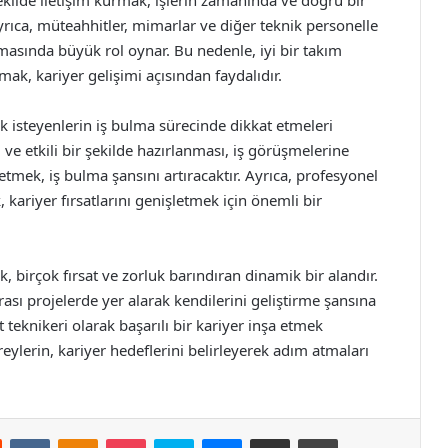
Ayrıca, müteahhitler, mimarlar ve diğer teknik personelle
masında büyük rol oynar. Bu nedenle, iyi bir takım
ak, kariyer gelişimi açısından faydalıdır.
k isteyenlerin iş bulma sürecinde dikkat etmeleri
ve etkili bir şekilde hazırlanması, iş görüşmelerine
 etmek, iş bulma şansını artıracaktır. Ayrıca, profesyonel
 kariyer fırsatlarını genişletmek için önemli bir
, birçok fırsat ve zorluk barındıran dinamik bir alandır.
sı projelerde yer alarak kendilerini geliştirme şansına
t teknikeri olarak başarılı bir kariyer inşa etmek
ylerin, kariyer hedeflerini belirleyerek adım atmaları
st
Reddit
VKontakte
Odnoklassniki
Pocket
Skype
Messenger
E-Posta ile paylaş
Yazdır