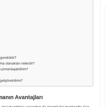
 gereklidir?
lma olanakları nelerdir?
a uzmanlaşabilirim?
eliştirebilirim?
manın Avantajları
, inşaat sektörü açısından da önemli bir merkezdir. Son