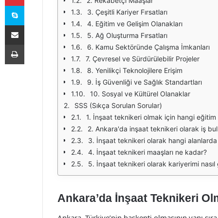
2. Rekabetçi Maaşlar
Skype
3. Çeşitli Kariyer Fırsatları
4. Eğitim ve Gelişim Olanakları
E-Posta ile paylaş
5. Ağ Oluşturma Fırsatları
Yazdır
6. Kamu Sektöründe Çalışma İmkanları
7. Çevresel ve Sürdürülebilir Projeler
8. Yenilikçi Teknolojilere Erişim
9. İş Güvenliği ve Sağlık Standartları
10. Sosyal ve Kültürel Olanaklar
SSS (Sıkça Sorulan Sorular)
1. İnşaat teknikeri olmak için hangi eğitim
2. Ankara'da inşaat teknikeri olarak iş bu
3. İnşaat teknikeri olarak hangi alanlard
4. İnşaat teknikeri maaşları ne kadar?
5. İnşaat teknikeri olarak kariyerimi nasıl g
Ankara’da İnşaat Teknikeri Ol
Ankara, Türkiye’nin başkenti olmasının yanı sıra