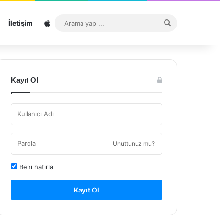
Sitemap
Arama
İletişim
yap
...
Kayıt Ol
Unuttunuz mu?
Beni hatırla
Kayıt Ol