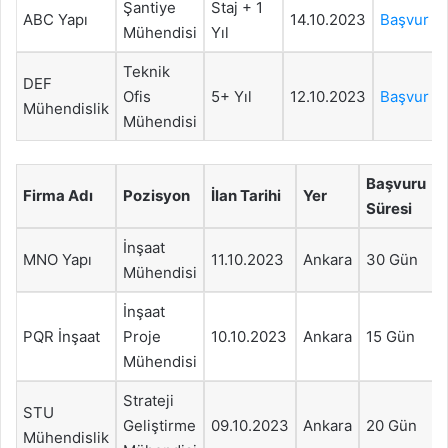
Şantiye
Staj + 1
ABC Yapı
14.10.2023
Başvur
Mühendisi
Yıl
Teknik
DEF
Ofis
5+ Yıl
12.10.2023
Başvur
Mühendislik
Mühendisi
Başvuru
Firma Adı
Pozisyon
İlan Tarihi
Yer
Süresi
İnşaat
MNO Yapı
11.10.2023
Ankara
30 Gün
Mühendisi
İnşaat
PQR İnşaat
Proje
10.10.2023
Ankara
15 Gün
Mühendisi
Strateji
STU
Geliştirme
09.10.2023
Ankara
20 Gün
Mühendislik