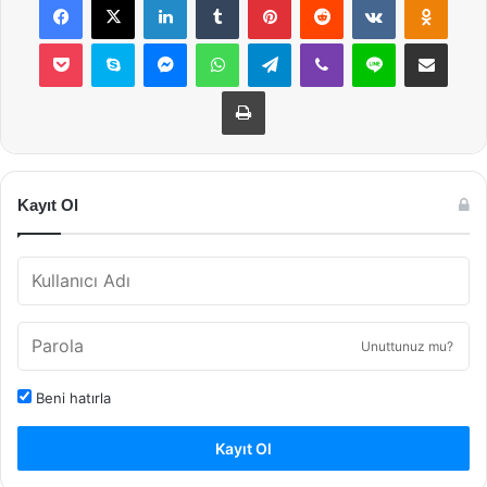
Pocket
Skype
Messenger
WhatsApp
Telegram
Viber
Line
E-Posta ile payla
Yazdır
Kayıt Ol
Unuttunuz mu?
Beni hatırla
Kayıt Ol