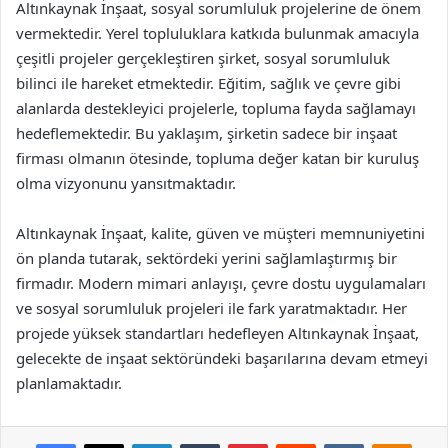
Altınkaynak İnşaat, sosyal sorumluluk projelerine de önem
vermektedir. Yerel topluluklara katkıda bulunmak amacıyla
çeşitli projeler gerçekleştiren şirket, sosyal sorumluluk
bilinci ile hareket etmektedir. Eğitim, sağlık ve çevre gibi
alanlarda destekleyici projelerle, topluma fayda sağlamayı
hedeflemektedir. Bu yaklaşım, şirketin sadece bir inşaat
firması olmanın ötesinde, topluma değer katan bir kuruluş
olma vizyonunu yansıtmaktadır.
Altınkaynak İnşaat, kalite, güven ve müşteri memnuniyetini
ön planda tutarak, sektördeki yerini sağlamlaştırmış bir
firmadır. Modern mimari anlayışı, çevre dostu uygulamaları
ve sosyal sorumluluk projeleri ile fark yaratmaktadır. Her
projede yüksek standartları hedefleyen Altınkaynak İnşaat,
gelecekte de inşaat sektöründeki başarılarına devam etmeyi
planlamaktadır.
Facebook
X
LinkedIn
Tumblr
Pinterest
Reddit
VKontakte
Odnok