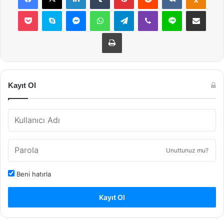
Pocket
Skype
Messenger
WhatsApp
Telegram
Viber
Line
E-Posta ile payla
Yazdır
Kayıt Ol
Unuttunuz mu?
Beni hatırla
Kayıt Ol