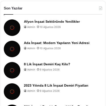
Son Yazılar
Afyon İnşaat Sektöründe Yenilikler
Admin
10 Ağustos 2026
Ada İnşaat: Modern Yapıların Yeni Adresi
Admin
10 Ağustos 2026
8 Lik İnşaat Demiri Kaç Kilo?
Admin
9 Ağustos 2026
2023 Yılında 8 Lik İnşaat Demiri Fiyatları
Admin
9 Ağustos 2026