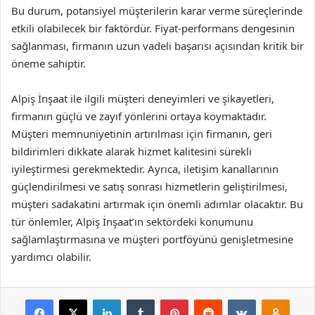
Bu durum, potansiyel müşterilerin karar verme süreçlerinde
etkili olabilecek bir faktördür. Fiyat-performans dengesinin
sağlanması, firmanın uzun vadeli başarısı açısından kritik bir
öneme sahiptir.
Alpiş İnşaat ile ilgili müşteri deneyimleri ve şikayetleri,
firmanın güçlü ve zayıf yönlerini ortaya koymaktadır.
Müşteri memnuniyetinin artırılması için firmanın, geri
bildirimleri dikkate alarak hizmet kalitesini sürekli
iyileştirmesi gerekmektedir. Ayrıca, iletişim kanallarının
güçlendirilmesi ve satış sonrası hizmetlerin geliştirilmesi,
müşteri sadakatini artırmak için önemli adımlar olacaktır. Bu
tür önlemler, Alpiş İnşaat’ın sektördeki konumunu
sağlamlaştırmasına ve müşteri portföyünü genişletmesine
yardımcı olabilir.
Facebook
X
LinkedIn
Tumblr
Pinterest
Reddit
VKontakte
Odnok