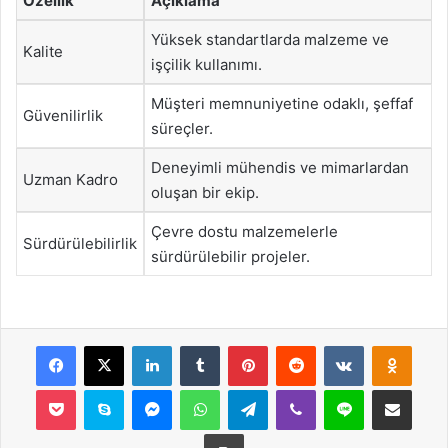
Özellik
Açıklama
Yüksek standartlarda malzeme ve
Kalite
işçilik kullanımı.
Müşteri memnuniyetine odaklı, şeffaf
Güvenilirlik
süreçler.
Deneyimli mühendis ve mimarlardan
Uzman Kadro
oluşan bir ekip.
Çevre dostu malzemelerle
Sürdürülebilirlik
sürdürülebilir projeler.
Facebook
X
LinkedIn
Tumblr
Pinterest
Reddit
VKontakte
Odnok
Pocket
Skype
Messenger
WhatsApp
Telegram
Viber
Line
E-Posta ile payla
Yazdır