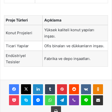
Proje Türleri
Açıklama
Yüksek kaliteli konut yapıları
Konut Projeleri
inşası.
Ticari Yapılar
Ofis binaları ve dükkanların inşası.
Endüstriyel
Fabrika ve depo inşaatları.
Tesisler
Facebook
X
LinkedIn
Tumblr
Pinterest
Reddit
VKontakte
Odnok
Pocket
Skype
Messenger
WhatsApp
Telegram
Viber
Line
E-Posta ile payla
Yazdır