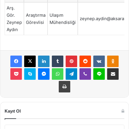
Arş.
Gör.
Araştırma
Ulaşım
zeynep.aydin@aksaray.e
Zeynep
Görevlisi
Mühendisliği
Aydın
Facebook
X
LinkedIn
Tumblr
Pinterest
Reddit
VKontakte
Odnok
Pocket
Skype
Messenger
WhatsApp
Telegram
Viber
Line
E-Posta ile payla
Yazdır
Kayıt Ol