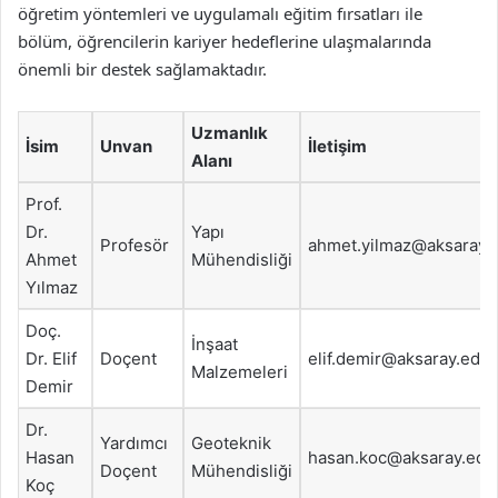
öğretim yöntemleri ve uygulamalı eğitim fırsatları ile
bölüm, öğrencilerin kariyer hedeflerine ulaşmalarında
önemli bir destek sağlamaktadır.
Uzmanlık
İsim
Unvan
İletişim
Alanı
Prof.
Dr.
Yapı
Profesör
ahmet.yilmaz@aksaray.e
Ahmet
Mühendisliği
Yılmaz
Doç.
İnşaat
Dr. Elif
Doçent
elif.demir@aksaray.edu.
Malzemeleri
Demir
Dr.
Yardımcı
Geoteknik
Hasan
hasan.koc@aksaray.edu.
Doçent
Mühendisliği
Koç