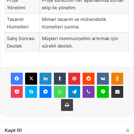
Proje
Proje sürecinin her aşamasında uzman
Yönetimi
ekip ile yönetim.
Tasarım
Mimari tasarım ve mühendislik
Hizmetleri
hizmetleri sunma.
Satış Sonrası
Müşteri memnuniyetini artırmak için
Destek
sürekli destek.
Facebook
X
LinkedIn
Tumblr
Pinterest
Reddit
VKontakte
Odnok
Pocket
Skype
Messenger
WhatsApp
Telegram
Viber
Line
E-Posta ile payla
Yazdır
Kayıt Ol