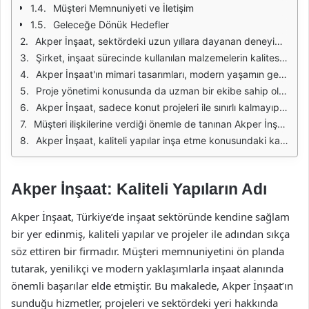
Müşteri Memnuniyeti ve İletişim
Geleceğe Dönük Hedefler
Akper İnşaat, sektördeki uzun yıllara dayanan deneyimi ile kaliteli yapıların inşasında öncü bir firma olarak dikkat çekiyor. Müşterilerine sunduğu projelerde, estetik ve fonksiyonelliği bir araya getirerek yaşam alanlarını dönüştürüyor. Her bir proje, titizlikle hazırlanmış planlamalar ve kaliteli işçilik ile hayata geçiriliyor. Bu sayede, Akper İnşaat, güvenilirliği ve kalitesi ile tanınan bir marka haline gelmiştir.
Şirket, inşaat sürecinde kullanılan malzemelerin kalitesine büyük önem veriyor. İnşaat sektöründeki gelişmeleri yakından takip eden Akper İnşaat, en son teknoloji ürünü malzemeleri tercih ederek, projelerinin uzun ömürlü olmasını sağlıyor. Ayrıca, çevre dostu malzemeler kullanarak, sürdürülebilir bir inşaat anlayışını benimsemektedir. Bu sayede hem doğaya duyarlı hem de kaliteli yapılar inşa etmektedir.
Akper İnşaat'ın mimari tasarımları, modern yaşamın gereksinimlerine uygun bir şekilde şekillendiriliyor. Estetik kaygıların yanı sıra, fonksiyonellik de göz önünde bulunduruluyor. Müşteri memnuniyetine odaklanan firma, projelerini oluştururken her aşamada müşteri geri dönüşlerini dikkate alıyor. Bu sayede, her yapının kendine özgü ve kullanıcı dostu olmasını sağlıyor.
Proje yönetimi konusunda da uzman bir ekibe sahip olan Akper İnşaat, projelerin zamanında ve bütçeye uygun şekilde tamamlanmasını garanti ediyor. Alanında deneyimli mühendisler ve mimarlarla çalışan firma, her aşamada kalite kontrol süreçlerini titizlikle uyguluyor. Bu sayede, inşaat sürecinde karşılaşılabilecek sorunlar en aza indiriliyor ve projeler başarıyla tamamlanıyor.
Akper İnşaat, sadece konut projeleri ile sınırlı kalmayıp, ticari alanlar ve sosyal yapılar gibi çeşitli projelere de imza atıyor. Bu çeşitlilik, firmanın sektördeki yetkinliğini gösteriyor. Her projede, müşteri ihtiyaçlarına uygun çözümler üreterek, işlevsel ve estetik mekanlar yaratıyor. Böylece, hem bireysel hem de kurumsal müşterilere hitap edebiliyor.
Müşteri ilişkilerine verdiği önemle de tanınan Akper İnşaat, satış sonrası hizmetleri ile de fark yaratıyor. Projelerin tamamlanmasının ardından, müşterilerine sunduğu destek ve danışmanlık hizmetleri ile güvenilirliğini pekiştiriyor. Bu yaklaşım, müşteri memnuniyetini artırarak firmanın itibarını güçlendiriyor.
Akper İnşaat, kaliteli yapılar inşa etme konusundaki kararlılığını ve profesyonelliğini her projede ortaya koyuyor. Sektördeki yenilikleri takip ederek, sürekli olarak kendini geliştiren firma, müşteri odaklı yaklaşımı ile inşaat alanında önemli bir oyuncu olmaya devam ediyor.
Akper İnşaat: Kaliteli Yapıların Adı
Akper İnşaat, Türkiye’de inşaat sektöründe kendine sağlam
bir yer edinmiş, kaliteli yapılar ve projeler ile adından sıkça
söz ettiren bir firmadır. Müşteri memnuniyetini ön planda
tutarak, yenilikçi ve modern yaklaşımlarla inşaat alanında
önemli başarılar elde etmiştir. Bu makalede, Akper İnşaat’ın
sunduğu hizmetler, projeleri ve sektördeki yeri hakkında