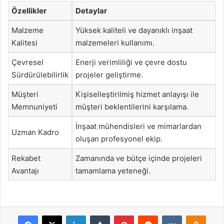
Özellikler
Detaylar
Malzeme
Yüksek kaliteli ve dayanıklı inşaat
Kalitesi
malzemeleri kullanımı.
Çevresel
Enerji verimliliği ve çevre dostu
Sürdürülebilirlik
projeler geliştirme.
Müşteri
Kişiselleştirilmiş hizmet anlayışı ile
Memnuniyeti
müşteri beklentilerini karşılama.
İnşaat mühendisleri ve mimarlardan
Uzman Kadro
oluşan profesyonel ekip.
Rekabet
Zamanında ve bütçe içinde projeleri
Avantajı
tamamlama yeteneği.
Facebook
X
LinkedIn
Tumblr
Pinterest
Reddit
VKontakte
Odnok