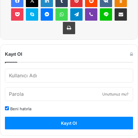
Pocket
Skype
Messenger
WhatsApp
Telegram
Viber
Line
E-Posta ile payla
Yazdır
Kayıt Ol
Unuttunuz mu?
Beni hatırla
Kayıt Ol