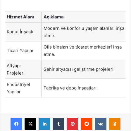
Hizmet Alanı
Açıklama
Modern ve konforlu yaşam alanları inşa
Konut İnşaatı
etme.
Ofis binaları ve ticaret merkezleri inşa
Ticari Yapılar
etme.
Altyapı
Şehir altyapısı geliştirme projeleri.
Projeleri
Endüstriyel
Fabrika ve depo inşaatları.
Yapılar
Facebook
X
LinkedIn
Tumblr
Pinterest
Reddit
VKontakte
Odnok
Pocket
Skype
Messenger
WhatsApp
Telegram
Viber
Line
E-Posta ile payla