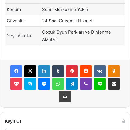
Konum
Şehir Merkezine Yakın
Güvenlik
24 Saat Güvenlik Hizmeti
Çocuk Oyun Parkları ve Dinlenme
Yeşil Alanlar
Alanları
Facebook
X
LinkedIn
Tumblr
Pinterest
Reddit
VKontakte
Odnok
Pocket
Skype
Messenger
WhatsApp
Telegram
Viber
Line
E-Posta ile payla
Yazdır
Kayıt Ol