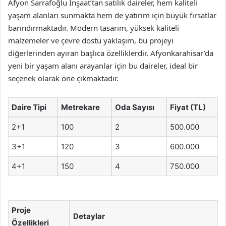
Afyon Sarrafoğlu İnşaat’tan satılık daireler, hem kaliteli
yaşam alanları sunmakta hem de yatırım için büyük fırsatlar
barındırmaktadır. Modern tasarım, yüksek kaliteli
malzemeler ve çevre dostu yaklaşım, bu projeyi
diğerlerinden ayıran başlıca özelliklerdir. Afyonkarahisar’da
yeni bir yaşam alanı arayanlar için bu daireler, ideal bir
seçenek olarak öne çıkmaktadır.
Daire Tipi
Metrekare
Oda Sayısı
Fiyat (TL)
2+1
100
2
500.000
3+1
120
3
600.000
4+1
150
4
750.000
Proje
Detaylar
Özellikleri