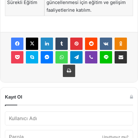
Sürekli Eğitim
güncellenmesi için eğitim ve gelişim
faaliyetlerine katılım.
Facebook
X
LinkedIn
Tumblr
Pinterest
Reddit
VKontakte
Odnok
Pocket
Skype
Messenger
WhatsApp
Telegram
Viber
Line
E-Posta ile payla
Yazdır
Kayıt Ol
Unuttunuz mu?