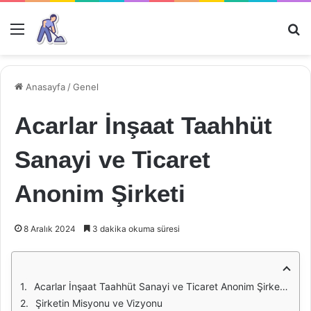
Menü
Ar
Anasayfa
/
Genel
Acarlar İnşaat Taahhüt
Sanayi ve Ticaret
Anonim Şirketi
8 Aralık 2024
3 dakika okuma süresi
Acarlar İnşaat Taahhüt Sanayi ve Ticaret Anonim Şirketi: Genel Bakış
Şirketin Misyonu ve Vizyonu