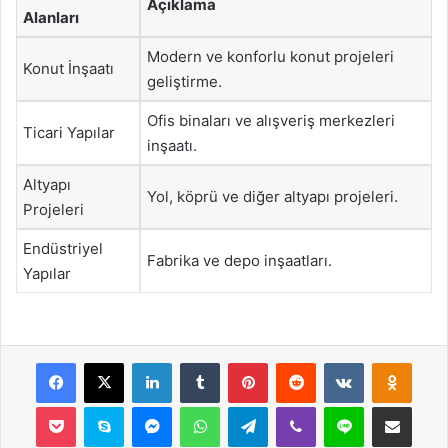
Açıklama
Alanları
Modern ve konforlu konut projeleri
Konut İnşaatı
geliştirme.
Ofis binaları ve alışveriş merkezleri
Ticari Yapılar
inşaatı.
Altyapı
Yol, köprü ve diğer altyapı projeleri.
Projeleri
Endüstriyel
Fabrika ve depo inşaatları.
Yapılar
Facebook
X
LinkedIn
Tumblr
Pinterest
Reddit
VKontakte
Odnok
Pocket
Skype
Messenger
WhatsApp
Telegram
Viber
Line
E-Posta ile payla