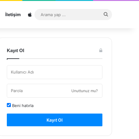
Sitemap
Arama
İletişim
yap
...
Kayıt Ol
Unuttunuz mu?
Beni hatırla
Kayıt Ol