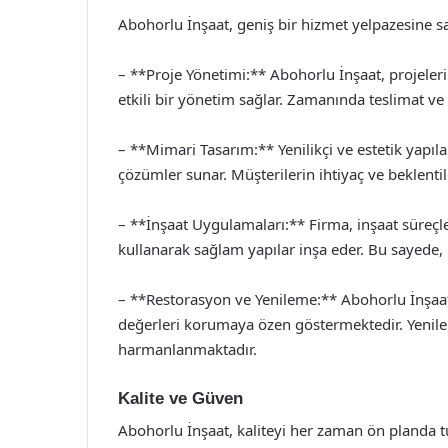
Abohorlu İnşaat, geniş bir hizmet yelpazesine sa
– **Proje Yönetimi:** Abohorlu İnşaat, projele
etkili bir yönetim sağlar. Zamanında teslimat ve 
– **Mimari Tasarım:** Yenilikçi ve estetik yapı
çözümler sunar. Müşterilerin ihtiyaç ve beklenti
– **İnşaat Uygulamaları:** Firma, inşaat süreçl
kullanarak sağlam yapılar inşa eder. Bu sayede, 
– **Restorasyon ve Yenileme:** Abohorlu İnşaat, 
değerleri korumaya özen göstermektedir. Yenilem
harmanlanmaktadır.
Kalite ve Güven
Abohorlu İnşaat, kaliteyi her zaman ön planda t