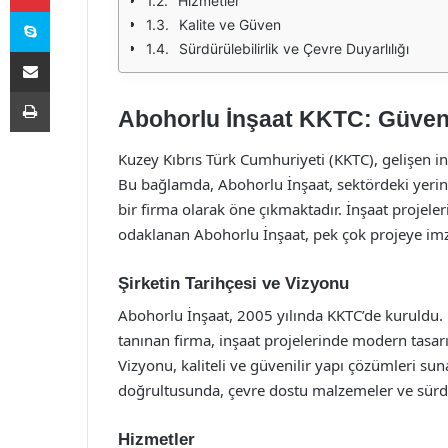
Hizmetler
Skype
Kalite ve Güven
Sürdürülebilirlik ve Çevre Duyarlılığı
E-Posta ile paylaş
Yazdır
Abohorlu İnşaat KKTC: Güveni
Kuzey Kıbrıs Türk Cumhuriyeti (KKTC), gelişen in
Bu bağlamda, Abohorlu İnşaat, sektördeki yerin
bir firma olarak öne çıkmaktadır. İnşaat projel
odaklanan Abohorlu İnşaat, pek çok projeye imza
Şirketin Tarihçesi ve Vizyonu
Abohorlu İnşaat, 2005 yılında KKTC’de kuruldu. 
tanınan firma, inşaat projelerinde modern tasa
Vizyonu, kaliteli ve güvenilir yapı çözümleri sun
doğrultusunda, çevre dostu malzemeler ve sürdür
Hizmetler