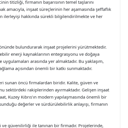
nin titizliği, firmanın başarısının temel taşlarını
k amacıyla, inşaat süreçlerinin her aşamasında şeffaflık
in ilerleyişi hakkında sürekli bilgilendirilmekte ve her
z önünde bulundurarak inşaat projelerini yürütmektedir.
enebilir enerji kaynaklarının entegrasyonu ve doğaya
ve uygulamaları arasında yer almaktadır. Bu yaklaşım,
ğlama açısından önemli bir katkı sunmaktadır.
i sunan öncü firmalardan biridir. Kalite, güven ve
 sektördeki rakiplerinden ayırmaktadır. Gelişen inşaat
nşaat, Kuzey Kıbrıs’ın modern yapılaşmasında önemli bir
nduğu değerler ve sürdürülebilirlik anlayışı, firmanın
e güvenilirliği ile tanınan bir firmadır. Projelerinde,