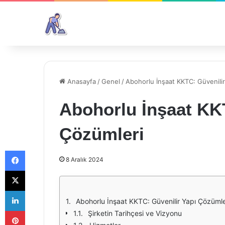
Anasayfa
/
Genel
/
Abohorlu İnşaat KKTC: Güvenili
Abohorlu İnşaat KKT
Çözümleri
Facebook
8 Aralık 2024
X
LinkedIn
Abohorlu İnşaat KKTC: Güvenilir Yapı Çözümle
Pinterest
Şirketin Tarihçesi ve Vizyonu