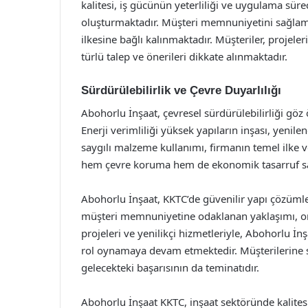
kalitesi, iş gücünün yeterliliği ve uygulama süreci
oluşturmaktadır. Müşteri memnuniyetini sağlama
ilkesine bağlı kalınmaktadır. Müşteriler, projeler
türlü talep ve önerileri dikkate alınmaktadır.
Sürdürülebilirlik ve Çevre Duyarlılığı
Abohorlu İnşaat, çevresel sürdürülebilirliği gö
Enerji verimliliği yüksek yapıların inşası, yenil
saygılı malzeme kullanımı, firmanın temel ilke 
hem çevre koruma hem de ekonomik tasarruf sa
Abohorlu İnşaat, KKTC’de güvenilir yapı çözümler
müşteri memnuniyetine odaklanan yaklaşımı, onu
projeleri ve yenilikçi hizmetleriyle, Abohorlu İ
rol oynamaya devam etmektedir. Müşterilerine su
gelecekteki başarısının da teminatıdır.
Abohorlu İnşaat KKTC, inşaat sektöründe kalitesi v