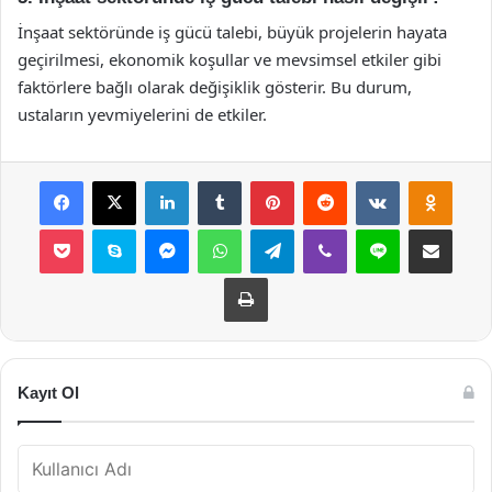
İnşaat sektöründe iş gücü talebi, büyük projelerin hayata
geçirilmesi, ekonomik koşullar ve mevsimsel etkiler gibi
faktörlere bağlı olarak değişiklik gösterir. Bu durum,
ustaların yevmiyelerini de etkiler.
Facebook
X
LinkedIn
Tumblr
Pinterest
Reddit
VKontakte
Odnok
Pocket
Skype
Messenger
WhatsApp
Telegram
Viber
Line
E-Posta ile payla
Yazdır
Kayıt Ol