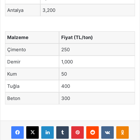
Antalya
3,200
Malzeme
Fiyat (TL/ton)
Çimento
250
Demir
1,000
Kum
50
Tuğla
400
Beton
300
Facebook
X
LinkedIn
Tumblr
Pinterest
Reddit
VKontakte
Odnok
Pocket
Skype
Messenger
WhatsApp
Telegram
Viber
Line
E-Posta ile payla