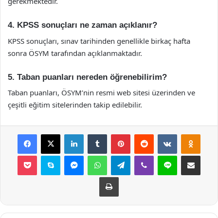
gerekmektedir.
4. KPSS sonuçları ne zaman açıklanır?
KPSS sonuçları, sınav tarihinden genellikle birkaç hafta
sonra ÖSYM tarafından açıklanmaktadır.
5. Taban puanları nereden öğrenebilirim?
Taban puanları, ÖSYM’nin resmi web sitesi üzerinden ve
çeşitli eğitim sitelerinden takip edilebilir.
Facebook
X
LinkedIn
Tumblr
Pinterest
Reddit
VKontakte
Odnok
Pocket
Skype
Messenger
WhatsApp
Telegram
Viber
Line
E-Posta ile payla
Yazdır